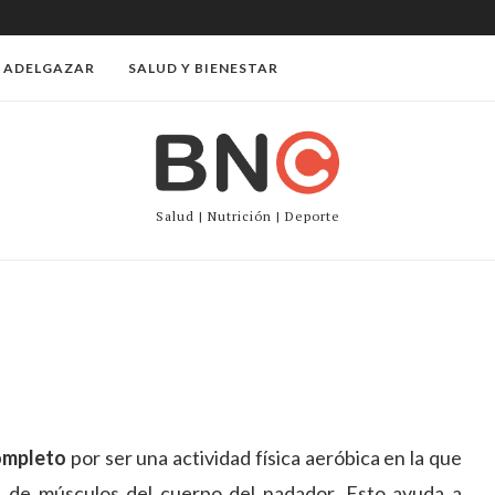
ADELGAZAR
SALUD Y BIENESTAR
Salud | Nutrición | Deporte
ompleto
por ser una actividad física aeróbica en la que
ad de músculos del cuerpo del nadador. Esto ayuda a